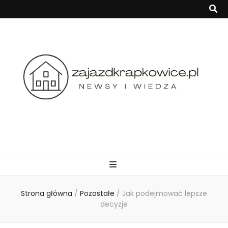
zajazdkrapkowi
Strona główna
/
Pozostałe
/
Jak podejmować lepsze
decyzje