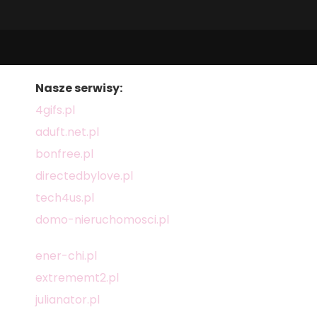
Nasze serwisy:
4gifs.pl
aduft.net.pl
bonfree.pl
directedbylove.pl
tech4us.pl
domo-nieruchomosci.pl
ener-chi.pl
extrememt2.pl
julianator.pl