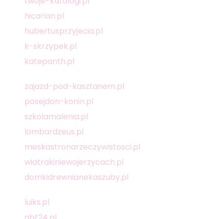
twoje-katalogi.pl
hicarian.pl
hubertusprzyjecia.pl
k-skrzypek.pl
katepanth.pl
zajazd-pod-kasztanem.pl
posejdon-konin.pl
szkolamalenia.pl
lombardzeus.pl
meskastronarzeczywistosci.pl
wiatrakiniewojerzycach.pl
domkidrewnianekaszuby.pl
luiks.pl
abt24.pl