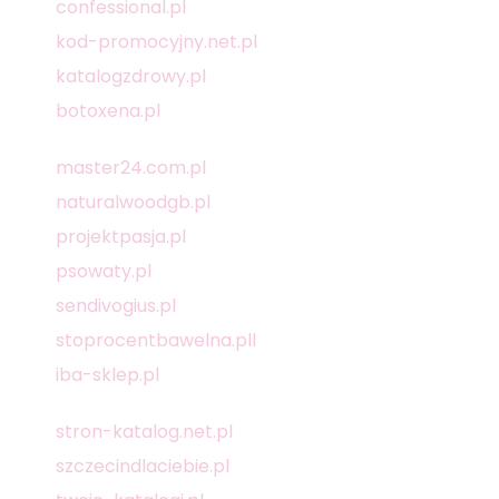
confessional.pl
kod-promocyjny.net.pl
katalogzdrowy.pl
botoxena.pl
master24.com.pl
naturalwoodgb.pl
projektpasja.pl
psowaty.pl
sendivogius.pl
stoprocentbawelna.pll
iba-sklep.pl
stron-katalog.net.pl
szczecindlaciebie.pl