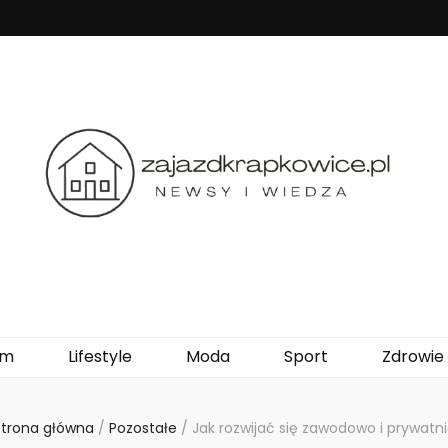
owice.pl
om
Lifestyle
Moda
Sport
Zdrowie
Strona główna
/
Pozostałe
/
Jak rozwijać się zawodowo i prywatn