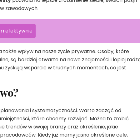
isty
pozwala na lepsze zrozumienie siebie, swoich pasji i
sów zawodowych.
m efektywnie
a także wpływ na nasze życie prywatne. Osoby, które
lne, są bardziej otwarte na nowe znajomości i lepiej radz
emu zyskują wsparcie w trudnych momentach, co jest
owo?
planowania i systematyczności. Warto zacząć od
miejętności, które chcemy rozwijać. Można to zrobić
ie trendów w swojej branży oraz określenie, jakie
 pracodawców. Kiedy już mamy jasno określone cele,