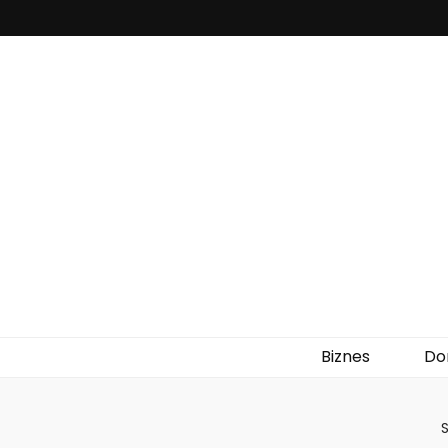
zajazdkrapk
Biznes
D