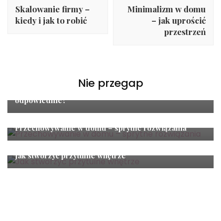
Navigation
Skalowanie firmy –
Minimalizm w domu
kiedy i jak to robić
– jak uprościć
przestrzeń
Dom
Nie przegap
Poszycie na parasol ogrodowy – jak wybrać
odpowiednie?
Dom
Przechowywanie w domu – sprytne rozwiązania
Dom
Jak stworzyć przytulne wnętrze