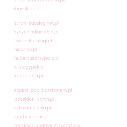
iba-sklep.pl
stron-katalog.net.pl
szczecindlaciebie.pl
twoje-katalogi.pl
hicarian.pl
hubertusprzyjecia.pl
k-skrzypek.pl
katepanth.pl
zajazd-pod-kasztanem.pl
posejdon-konin.pl
szkolamalenia.pl
lombardzeus.pl
meskastronarzeczywistosci.pl