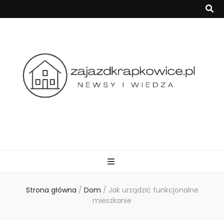
zajazdkrapkowi
Strona główna
/
Dom
/
Jak urządzić funkcjonalne
mieszkanie