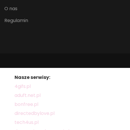
O nas
Regulamin
Nasze serwisy:
4gifs.pl
aduft.net.pl
bonfree.pl
directedbylove.pl
tech4us.pl