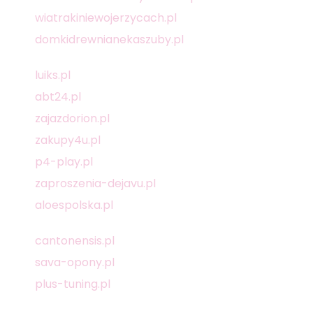
wiatrakiniewojerzycach.pl
domkidrewnianekaszuby.pl
luiks.pl
abt24.pl
zajazdorion.pl
zakupy4u.pl
p4-play.pl
zaproszenia-dejavu.pl
aloespolska.pl
cantonensis.pl
sava-opony.pl
plus-tuning.pl