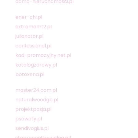
domo-nieruchomosci.pl
ener-chi.pl
extrememt2.pl
julianator.pl
confessional.pl
kod-promocyjny.net.pl
katalogzdrowy.pl
botoxena.pl
master24.com.pl
naturalwoodgb.pl
projektpasja.pl
psowaty.pl
sendivogius.pl
stoprocentbawelna.pll