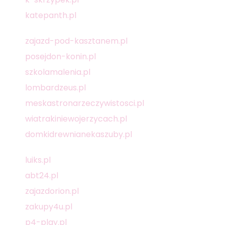
katepanth.pl
zajazd-pod-kasztanem.pl
posejdon-konin.pl
szkolamalenia.pl
lombardzeus.pl
meskastronarzeczywistosci.pl
wiatrakiniewojerzycach.pl
domkidrewnianekaszuby.pl
luiks.pl
abt24.pl
zajazdorion.pl
zakupy4u.pl
p4-play.pl