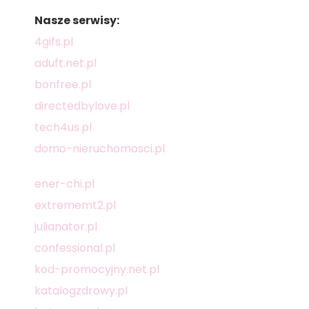
Nasze serwisy:
4gifs.pl
aduft.net.pl
bonfree.pl
directedbylove.pl
tech4us.pl
domo-nieruchomosci.pl
ener-chi.pl
extrememt2.pl
julianator.pl
confessional.pl
kod-promocyjny.net.pl
katalogzdrowy.pl