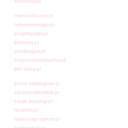
botoxena.pl
master24.com.pl
naturalwoodgb.pl
projektpasja.pl
psowaty.pl
sendivogius.pl
stoprocentbawelna.pll
iba-sklep.pl
stron-katalog.net.pl
szczecindlaciebie.pl
twoje-katalogi.pl
hicarian.pl
hubertusprzyjecia.pl
k-skrzypek.pl